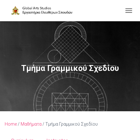
Ε
Ν
Α
Λ
Λ
Α
Γ
Ή
Π
Τμήμα Γραμμικού Σχεδίου
Λ
Ο
Ή
Γ
Η
Σ
Η
Σ
Home
/
Μαθήματα
/ Τμήμα Γραμμικού Σχεδίου