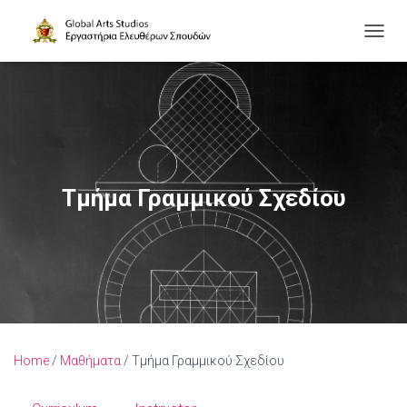
Ε
Ν
Α
Λ
Λ
Α
Γ
Ή
Π
Τμήμα Γραμμικού Σχεδίου
Λ
Ο
Ή
Γ
Η
Σ
Η
Σ
Home
/
Μαθήματα
/ Τμήμα Γραμμικού Σχεδίου