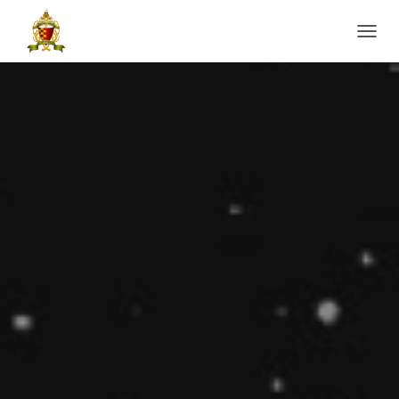
Ε
Ν
Α
Λ
Λ
Α
Γ
Ή
Π
Λ
Ο
Ή
Γ
Η
Σ
Η
Σ